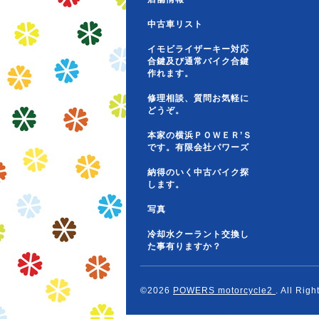
中古車リスト
イモビライザーキー対応
合鍵及び通常バイク合鍵
作れます。
修理相談、質問お気軽に
どうぞ。
本家の横浜ＰＯＷＥＲ’Ｓ
です。有限会社パワーズ
納得のいく中古バイク探
します。
写真
冷却水クーラント交換し
た事有りますか？
©2026
POWERS motorcycle2
. All Rig