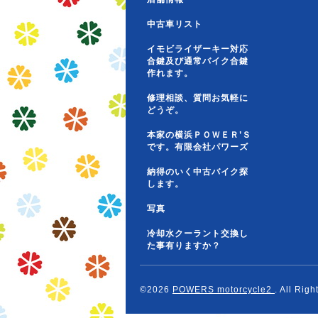
中古車リスト
イモビライザーキー対応
合鍵及び通常バイク合鍵
作れます。
修理相談、質問お気軽に
どうぞ。
本家の横浜ＰＯＷＥＲ’Ｓ
です。有限会社パワーズ
納得のいく中古バイク探
します。
写真
冷却水クーラント交換し
た事有りますか？
©2026
POWERS motorcycle2
. All Rig