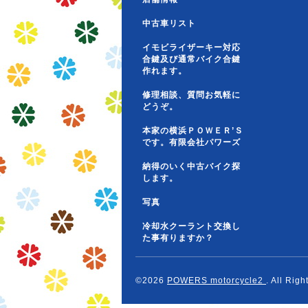
中古車リスト
イモビライザーキー対応
合鍵及び通常バイク合鍵
作れます。
修理相談、質問お気軽に
どうぞ。
本家の横浜ＰＯＷＥＲ’Ｓ
です。有限会社パワーズ
納得のいく中古バイク探
します。
写真
冷却水クーラント交換し
た事有りますか？
©2026
POWERS motorcycle2
. All Rig