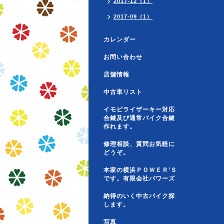
2017-12（1）
2017-09（1）
カレンダー
お問い合わせ
店舗情報
中古車リスト
イモビライザーキー対応
合鍵及び通常バイク合鍵
作れます。
修理相談、質問お気軽に
どうぞ。
本家の横浜ＰＯＷＥＲ’Ｓ
です。有限会社パワーズ
納得のいく中古バイク探
します。
写真